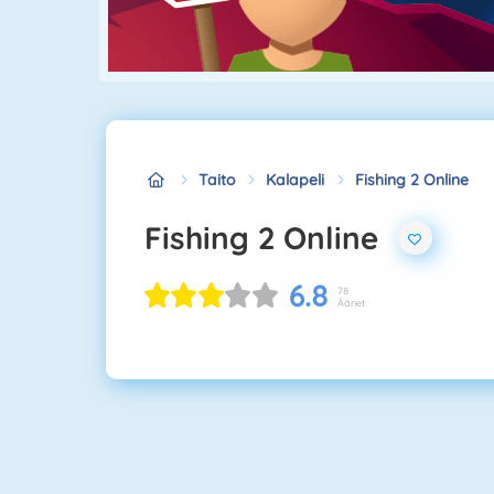
Taito
Kalapeli
Fishing 2 Online
Fishing 2 Online
6.8
78
Äänet