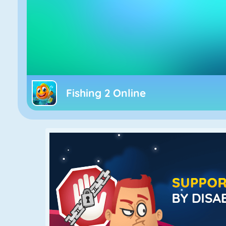
Fishing 2 Online