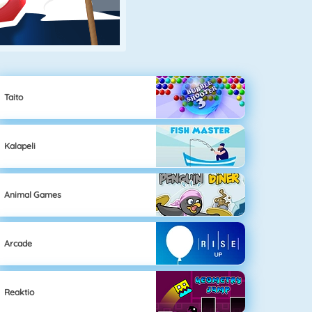
Taito
Kalapeli
Animal Games
Arcade
Reaktio