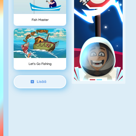
Fish Master
Let's Go Fishing
Lisää