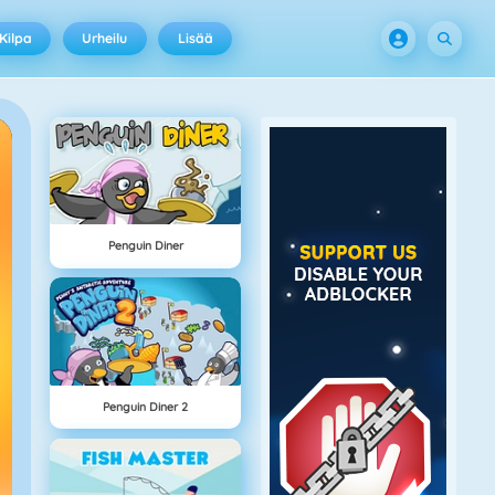
Kilpa
Urheilu
Lisää
Penguin Diner
Penguin Diner 2