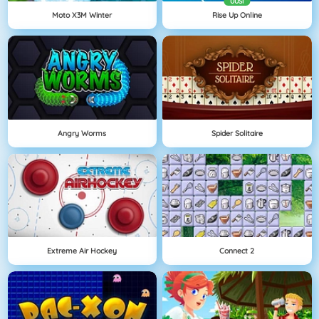
UUSI
Moto X3M Winter
Rise Up Online
Angry Worms
Spider Solitaire
Extreme Air Hockey
Connect 2