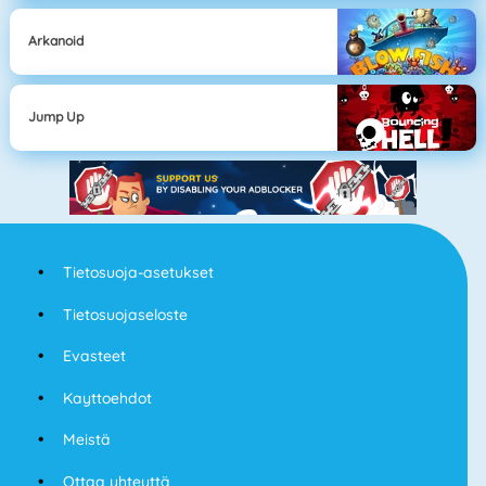
Arkanoid
Jump Up
Tietosuoja-asetukset
Tietosuojaseloste
Evasteet
Kayttoehdot
Meistä
Ottaa yhteyttä