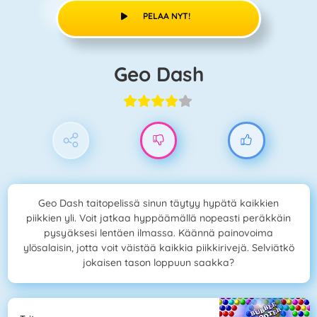
PELAA NYT!
Geo Dash
Geo Dash taitopelissä sinun täytyy hypätä kaikkien
piikkien yli. Voit jatkaa hyppäämällä nopeasti peräkkäin
pysyäksesi lentäen ilmassa. Käännä painovoima
ylösalaisin, jotta voit väistää kaikkia piikkirivejä. Selviätkö
jokaisen tason loppuun saakka?