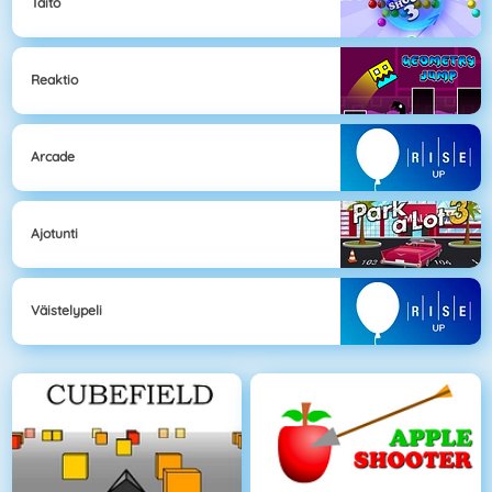
Taito
Reaktio
Arcade
Ajotunti
Väistelypeli