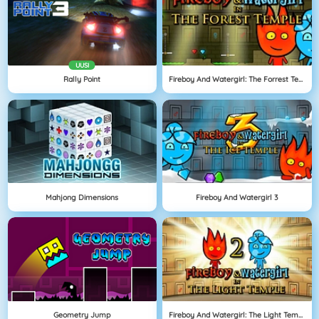
UUSI
Rally Point
Fireboy And Watergirl: The Forrest Temple
Mahjong Dimensions
Fireboy And Watergirl 3
Geometry Jump
Fireboy And Watergirl: The Light Temple