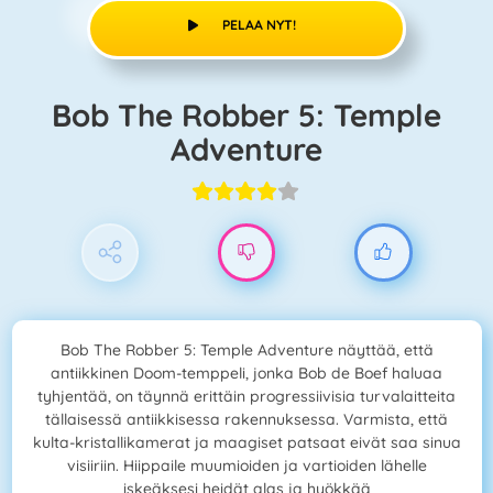
PELAA NYT!
Bob The Robber 5: Temple
Adventure
Bob The Robber 5: Temple Adventure näyttää, että
antiikkinen Doom-temppeli, jonka Bob de Boef haluaa
tyhjentää, on täynnä erittäin progressiivisia turvalaitteita
tällaisessä antiikkisessa rakennuksessa. Varmista, että
kulta-kristallikamerat ja maagiset patsaat eivät saa sinua
visiiriin. Hiippaile muumioiden ja vartioiden lähelle
iskeäksesi heidät alas ja hyökkää