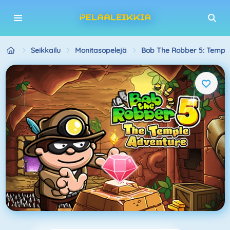
Seikkailu
Monitasopelejä
Bob The Robber 5: Templ