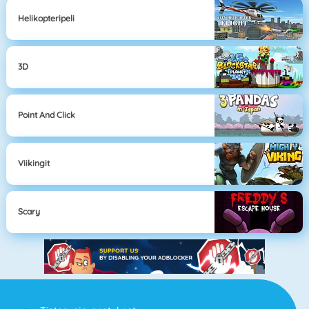
Helikopteripeli
3D
Point And Click
Viikingit
Scary