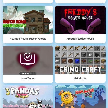
Haunted House: Hidden Ghosts
Freddy's Escape House
VAIN PC:LLE
Love Tester
Grindcraft