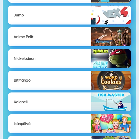
Jump
Anime Pelit
Nickelodeon
BitMango
Kalapeli
Isänpäivä