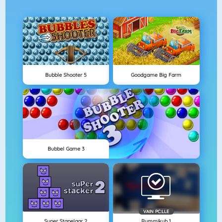
Bubble Shooter 5
Goodgame Big Farm
Bubbel Game 3
VAIN PC:LLE
Super Stapelaar 2
Rummikub 1