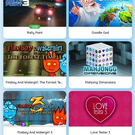
UUSI
Rally Point
Doodle God
Fireboy And Watergirl: The Forrest Temple
Mahjong Dimensions
Fireboy And Watergirl 3
Love Tester 3