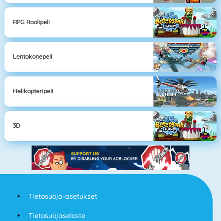
RPG Roolipeli
Lentokonepeli
Helikopteripeli
3D
Tietosuoja-asetukset
Tietosuojaseloste