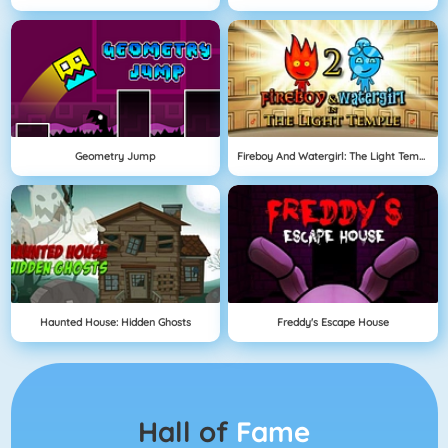
Geometry Jump
Fireboy And Watergirl: The Light Temple
Haunted House: Hidden Ghosts
Freddy's Escape House
Hall of
Fame