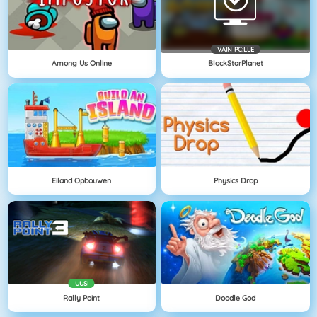
VAIN PC:LLE
Among Us Online
BlockStarPlanet
Eiland Opbouwen
Physics Drop
UUSI
Rally Point
Doodle God