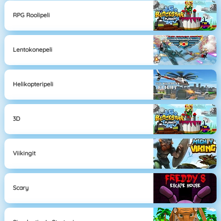
RPG Roolipeli
Lentokonepeli
Helikopteripeli
3D
Viikingit
Scary