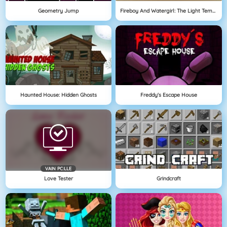
Geometry Jump
Fireboy And Watergirl: The Light Temple
Haunted House: Hidden Ghosts
Freddy's Escape House
VAIN PC:LLE
Love Tester
Grindcraft